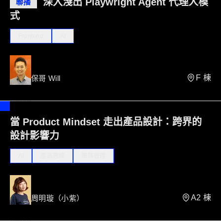
深入淺出 Playwright Agent 代理人模
聯播
式
Frontend
AI
F 棟
保哥 Will
當 Product Mindset 走出產品設計：跨界的
設計影響力
AI
產品思維
團隊管理
A2 棟
周明璇（小紫）