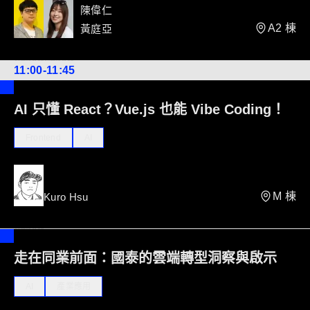
陳偉仁
A2 棟
黃庭亞
11:00
-
11:45
AI 只懂 React？Vue.js 也能 Vibe Coding！
Frontend
AI
M 棟
Kuro Hsu
走在同業前面：國泰的雲端轉型洞察與啟示
AI
產業應用