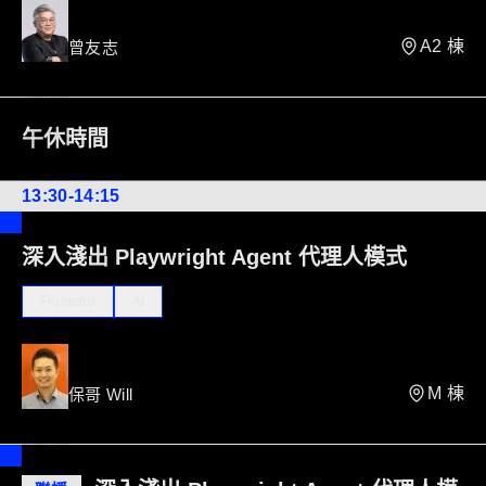
A2 棟
曾友志
午休時間
13:30
-
14:15
深入淺出 Playwright Agent 代理人模式
Frontend
AI
M 棟
保哥 Will