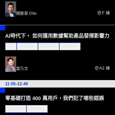
F 棟
顏勝豪 Otto
AI時代下， 如何運用數據幫助產品發揮影響力
AI
產品思維
產業應用
團隊管理
A2 棟
姜乃文
11:55
-
12:40
零基礎打造 400 萬用戶，我們犯了哪些錯誤
產品思維
產業應用