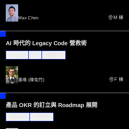
M 棟
Max Chen
AI 時代的 Legacy Code 營救術
DevOps
AI
軟體設計
F 棟
墨嗓 (陳佑竹)
產品 OKR 的訂立與 Roadmap 展開
產品思維
團隊管理