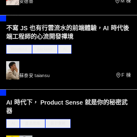
M 棟
安德魯
不寫 JS 也有行雲流水的前端體驗，AI 時代後
端工程師的心流開發禪境
Frontend
Backend
AI
F 棟
蘇泰安 taiansu
AI 時代下， Product Sense 就是你的秘密武
器
AI
產品思維
設計實務