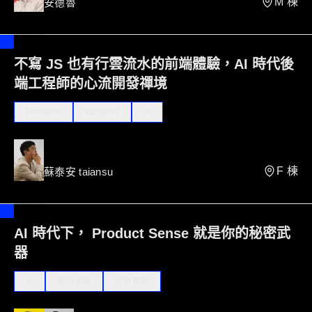
M 棟
安德魯
不寫 JS 也有行雲流水的前端體驗，AI 時代後
端工程師的心流開發禪境
Frontend
Backend
AI
F 棟
蘇泰安 taiansu
AI 時代下， Product Sense 就是你的秘密武
器
AI
產品思維
設計實務