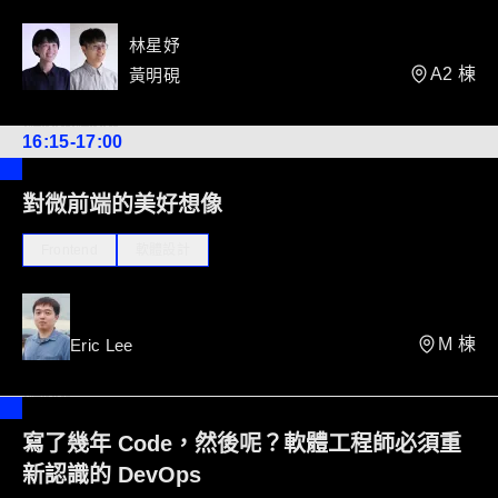
林星妤
A2 棟
黃明硯
16:15
-
17:00
對微前端的美好想像
Frontend
軟體設計
M 棟
Eric Lee
寫了幾年 Code，然後呢？軟體工程師必須重
新認識的 DevOps