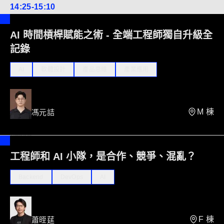
14:25
-
15:10
AI 時間槓桿賦能之術 - 全端工程師獨自升級全
記錄
AI
軟體設計
產品思維
產業應用
M 棟
馮元詰
工程師和 AI 小隊，是合作、競爭、混亂？
Backend
DevOps
AI
F 棟
蕭晊莛