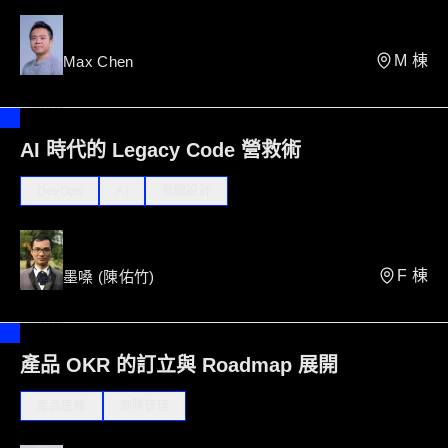
M 棟
Max Chen
AI 時代的 Legacy Code 營救術
DevOps
AI
軟體設計
F 棟
墨嗓 (陳佑竹)
產品 OKR 的訂立與 Roadmap 展開
產品思維
團隊管理