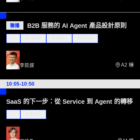
B2B 服務的 AI Agent 產品設計原則
聯播
AI
產品思維
產業應用
團隊管理
A2 棟
李昆謀
10:05
-
10:50
SaaS 的下一步：從 Service 到 Agent 的轉移
AI
軟體設計