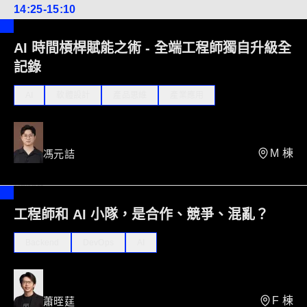
14:25
-
15:10
AI 時間槓桿賦能之術 - 全端工程師獨自升級全
記錄
AI
軟體設計
產品思維
產業應用
M 棟
馮元詰
工程師和 AI 小隊，是合作、競爭、混亂？
Backend
DevOps
AI
F 棟
蕭晊莛