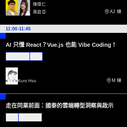
陳偉仁
A2 棟
黃庭亞
11:00
-
11:45
AI 只懂 React？Vue.js 也能 Vibe Coding！
Frontend
AI
M 棟
Kuro Hsu
走在同業前面：國泰的雲端轉型洞察與啟示
AI
產業應用