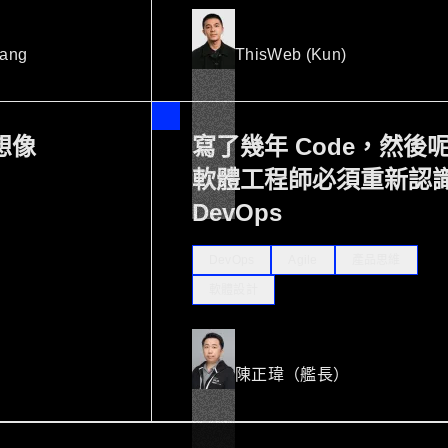
ang
ThisWeb (Kun)
想像
寫了幾年 Code，然後
軟體工程師必須重新認
DevOps
DevOps
Agile
產品思維
軟體設計
陳正瑋（艦長）