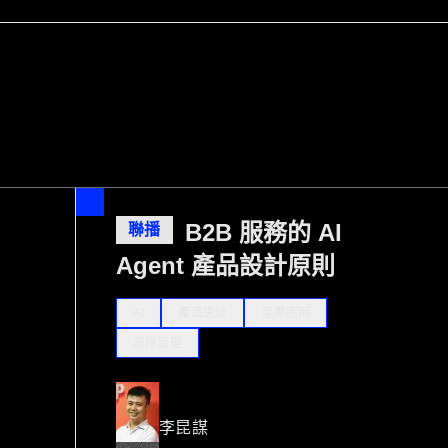
B2B 服務的 AI
聯播
Agent 產品設計原則
AI
產品思維
產業應用
團隊管理
李昆謀