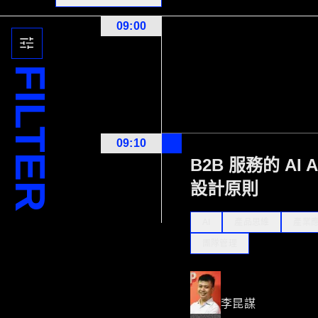
09:00
FILTER
09:10
B2B 服務的 AI 
設計原則
AI
產品思維
產業
團隊管理
李昆謀