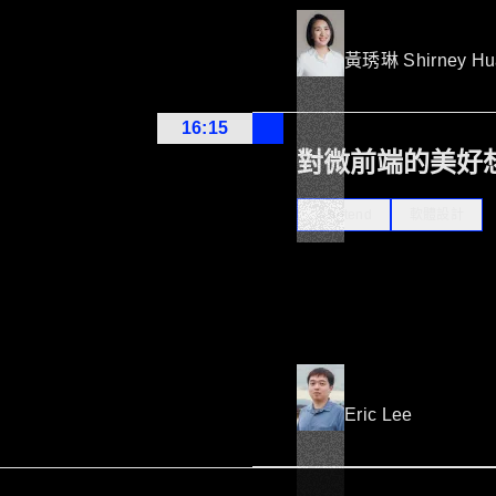
黃琇琳 Shirney Hu
16:15
對微前端的美好
Frontend
軟體設計
Eric Lee