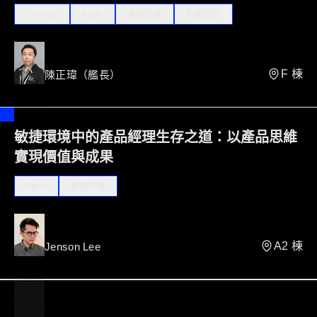
DevOps
Agile
產品思維
軟體設計
F 棟
陳正瑋（艦長）
敏捷環境中的產品經理生存之道：以產品思維
實現價值與成果
Agile
產品思維
A2 棟
Jenson Lee