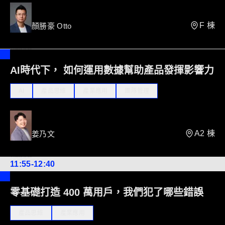
F 棟
顏勝豪 Otto
AI時代下， 如何運用數據幫助產品發揮影響力
AI
產品思維
產業應用
團隊管理
A2 棟
姜乃文
11:55
-
12:40
零基礎打造 400 萬用戶，我們犯了哪些錯誤
產品思維
產業應用