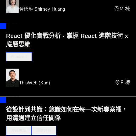
M 棟
黃琇琳 Shirney Huang
React 優化實戰分析 - 掌握 React 進階技術 x
底層思維
Frontend
F 棟
ThisWeb (Kun)
從設計到共識：悠識如何在每一次新專案裡，
用溝通建立信任關係
產品思維
設計實務