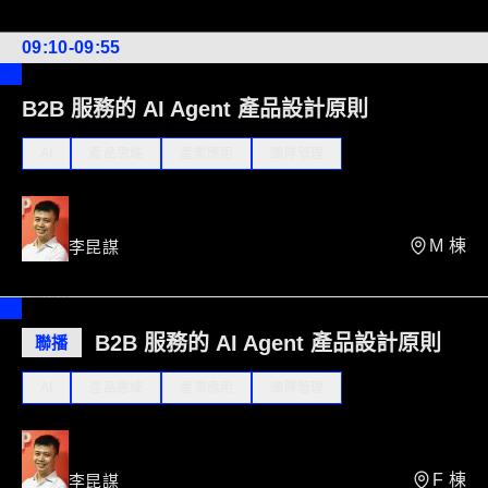
09:10
-
09:55
B2B 服務的 AI Agent 產品設計原則
AI
產品思維
產業應用
團隊管理
M 棟
李昆謀
B2B 服務的 AI Agent 產品設計原則
聯播
AI
產品思維
產業應用
團隊管理
F 棟
李昆謀